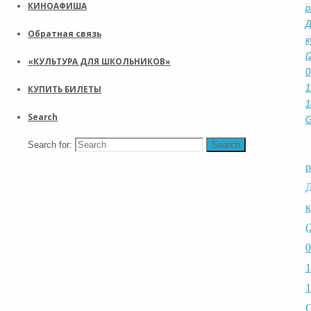
КИНОАФИША
р
Обратная связь
к
(
«КУЛЬТУРА ДЛЯ ШКОЛЬНИКОВ»
0
1
КУПИТЬ БИЛЕТЫ
1
Search
G
Search for:
Search
к
(
0
1
1