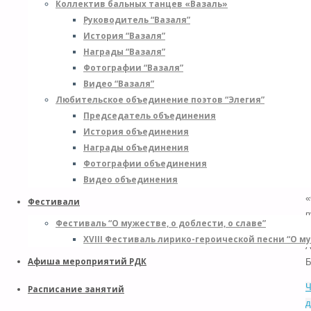
Коллектив бальных танцев «Вазаль»
0
Руководитель “Вазаля”
1
История “Вазаля”
Награды “Вазаля”
1
Фотографии “Вазаля”
Видео “Вазаля”
Любительское объединение поэтов “Элегия”
#
Председатель объединения
#
История объединения
Ф
Награды объединения
к
Фотографии объединения
р
Видео объединения
г
«
Фестивали
п
Фестиваль “О мужестве, о доблести, о славе”
[
XVIII Фестиваль лирико-героической песни “О му
А
Афиша мероприятий РДК
Б
Ч
Расписание занятий
д