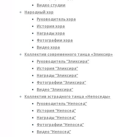
Видео студии
н
Народный хор
Руководитель хора
Ч
История хора
д
Награды хора
р
Фотографии хора
Видео хора
к
Коллектив современного танца «Эликсир»
(
Руководитель “Эликсира”
0
История “Эликсира”
1
Награды “Эликсира”
1
Фотографии “Эликсира”
G
Видео “Эликсира”
Коллектив эстрадного танца «Непоседы»
Руководитель “Непосед”
История “Непосед”
Награды “Непосед”
Фотографии “Непосед”
к
Видео “Непосед”
(