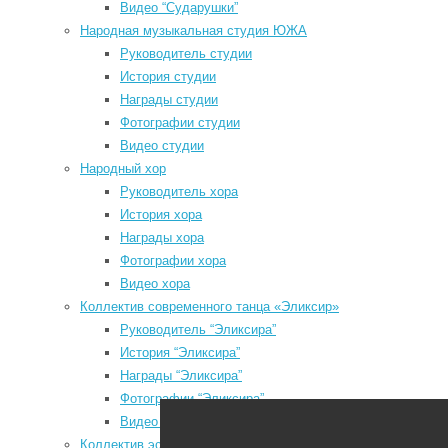
Видео “Сударушки”
Народная музыкальная студия ЮЖА
Руководитель студии
История студии
Награды студии
Мы в социальных сетях
Фотографии студии
Видео студии
odnoklassniki
Народный хор
vk
Руководитель хора
История хора
telegram
Награды хора
youtube
Фотографии хора
Видео хора
Коллектив современного танца «Эликсир»
Руководитель “Эликсира”
История “Эликсира”
Районный Дом культуры
Награды “Эликсира”
Фотографии “Эликсира”
Видео “Эликсира”
Коллектив эстрадного танца «Непоседы»