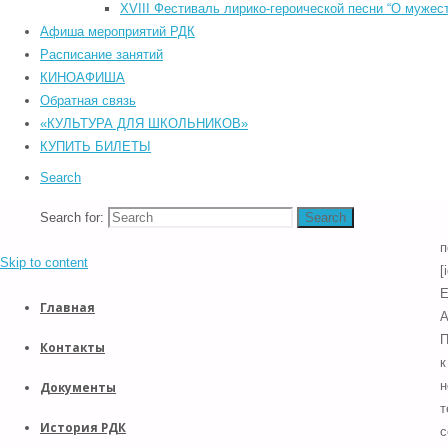
©2026 Южский районный Дом культуры. Все права защищены.
XVIII Фестиваль лирико-героической песни “О мужест
с
Back to Top
Афиша мероприятий РДК
«
Прокрутка вверх
Расписание занятий
п
Назад
КИНОАФИША
и
Обратная связь
п
«КУЛЬТУРА ДЛЯ ШКОЛЬНИКОВ»
п
КУПИТЬ БИЛЕТЫ
М
Search
Л
Р
Search for:
Search
‑
п
Skip to content
[
Е
Главная
А
П
Контакты
к
н
Документы
т
История РДК
с