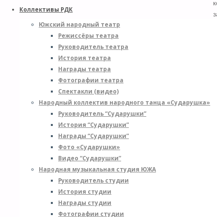
к
Коллективы РДК
з
Южский народный театр
в
Режиссёры театра
с
Руководитель театра
с
История театра
с
Награды театра
и
Фотографии театра
з
Спектакли (видео)
о
Народный коллектив народного танца «Сударушка»
с
Руководитель “Сударушки”
в
История “Сударушки”
в
Награды “Сударушки”
«
Фото «Сударушки»
п
Видео “Сударушки”
и
Народная музыкальная студия ЮЖА
–
Руководитель студии
э
История студии
т
Награды студии
г
Фотографии студии
п