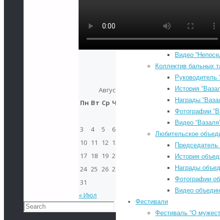
Руководитель 
История “Непо
Награды “Непо
Фотографии “Н
Видео “Непосе
Коллектив бальных т
Руководитель 
История “Ваза
Август 2026
Награды “Ваза
Пн
Вт
Ср
Чт
Пт
Сб
Вс
Фотографии “В
1
2
Видео “Вазаля
3
4
5
6
7
8
9
Любительское объеди
10
11
12
13
14
15
16
Председатель
17
18
19
20
21
22
23
История объед
Награды объе
24
25
26
27
28
29
30
Фотографии о
31
Видео объеди
« Июл
Фестивали
Search
Фестиваль “О мужеств