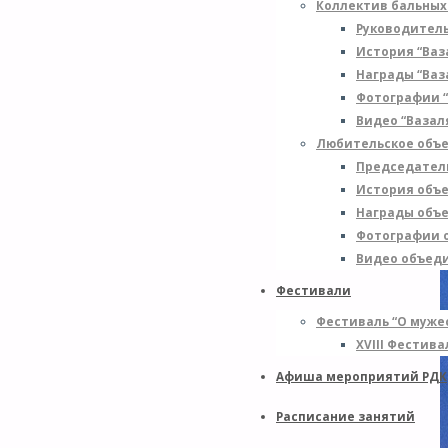
Коллектив бальных
Руководитель
История “Ваз
Награды “Ваз
Фотографии “
Видео “Вазал
Любительское объе
Председател
История объ
Награды объ
Фотографии 
Видео объед
Фестивали
Фестиваль “О мужес
XVIII Фестив
Афиша мероприятий РДК
Расписание занятий