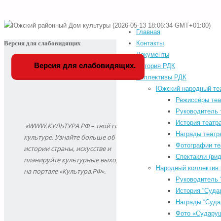
Главная
Home
Версия для слабовидящих
Контакты
Главная
-
Мероприятия
Документы
Контакты
-
Южский
Версия для слабовидящих.
История РДК
Документы
-
районный
Коллективы РДК
История РДК
-
Дом
Коллективы РДК
Южский народный те
-
культуры
Фестивали
Режиссёры теа
-
(2026-
Афиша мероприятий
Руководитель 
05-
РДК
-
История театр
«WWW.КУЛЬТУРА.РФ – твой гид по
13
Расписание занятий
Награды театр
-
культуре. Узнайте больше об
18:06:34
КИНОАФИША
Фотографии те
-
истории страны, искусстве и
GMT+01:00)
Обратная связь
Спектакли (вид
-
планируйте культурные выходные
«КУЛЬТУРА ДЛЯ
Народный коллектив 
на портале «Культура.РФ».
ШКОЛЬНИКОВ»
Руководитель 
-
КУПИТЬ БИЛЕТЫ
История “Суда
-
Search for:
Награды “Суда
Фото «Судару