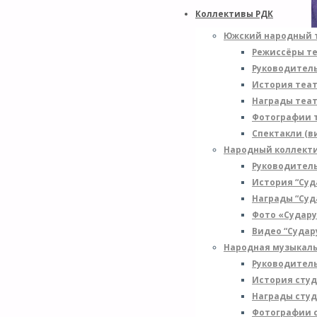
Коллективы РДК
Южский народный 
Режиссёры т
Руководитель
История теа
Награды теа
Фотографии 
Спектакли (в
Народный коллекти
Руководитель
История “Су
Награды “Су
Фото «Судар
Видео “Судар
Народная музыкал
Руководител
История сту
Награды сту
Фотографии 