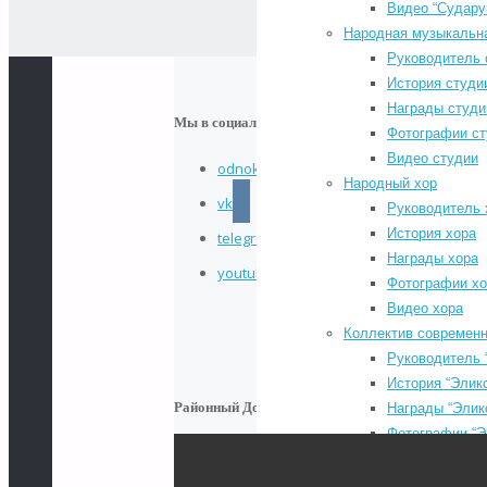
Видео “Судару
Народная музыкальн
Руководитель 
История студи
#
Награды студи
#
Мы в социальных сетях
Фотографии ст
Ф
Видео студии
odnoklassniki
к
Народный хор
vk
р
Руководитель 
г
История хора
telegram
«
Награды хора
youtube
п
Фотографии хо
[
Видео хора
А
Коллектив современн
Б
Руководитель 
История “Элик
Районный Дом культуры
Награды “Элик
Фотографии “Э
Видео “Эликси
Коллектив эстрадног