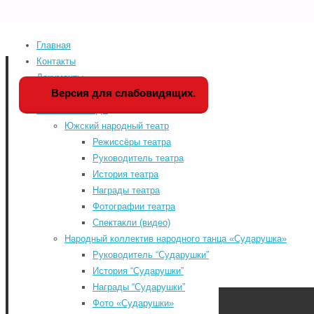
Главная
Home
Мероприятия
Версия для слабовидящих
Контакты
Документы
Мы в социальных сетя
Версия для слабовидящих.
История РДК
Коллективы РДК
odnoklassniki
Южский народный театр
vk
Режиссёры театра
Руководитель театра
telegram
История театра
«WWW.КУЛЬТУРА.РФ – твой гид по
youtube
Награды театра
культуре. Узнайте больше об
Фотографии театра
истории страны, искусстве и
Спектакли (видео)
планируйте культурные выходные
Народный коллектив народного танца «Сударушка»
на портале «Культура.РФ».
Руководитель “Сударушки”
Районный Дом культу
История “Сударушки”
Награды “Сударушки”
Фото «Сударушки»