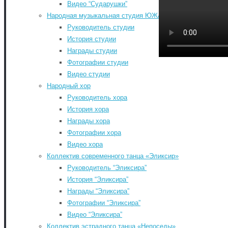
Видео “Сударушки”
Народная музыкальная студия ЮЖА
Руководитель студии
Главная
-
История студии
Контакты
-
Награды студии
Документы
-
Фотографии студии
История РДК
-
Видео студии
Коллективы РДК
-
Народный хор
Фестивали
-
Руководитель хора
Август 2026
Афиша мероприятий РДК
-
История хора
Пн
Вт
Ср
Чт
Пт
Сб
Расписание занятий
-
Награды хора
1
КИНОАФИША
-
Фотографии хора
Обратная связь
-
3
4
5
6
7
8
Видео хора
«КУЛЬТУРА ДЛЯ ШКОЛЬНИКОВ»
-
10
11
12
13
14
15
Коллектив современного танца «Эликсир»
КУПИТЬ БИЛЕТЫ
-
17
18
19
20
21
22
Руководитель “Эликсира”
Search for:
История “Эликсира”
24
25
26
27
28
29
Search
Награды “Эликсира”
31
©2026 Южский районный Дом культуры. Все
Фотографии “Эликсира”
« Июл
права защищены.
Видео “Эликсира”
Back to Top
Коллектив эстрадного танца «Непоседы»