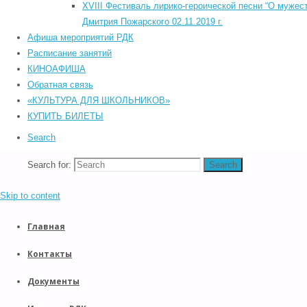
©2026 Южский районный Дом культуры. Все права защищены.
XVIII Фестиваль лирико-героической песни “О мужест
С
Back to Top
Дмитрия Пожарского 02.11.2019 г.
Прокрутка вверх
Афиша мероприятий РДК
Назад
Расписание занятий
КИНОАФИША
POWERED BY
SEPTERA
&
WORDPRESS.
Обратная связь
«КУЛЬТУРА ДЛЯ ШКОЛЬНИКОВ»
КУПИТЬ БИЛЕТЫ
Search
Search for:
Search
Skip to content
Главная
Контакты
Документы