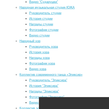
Видео “Сударушки”
P
Народная музыкальная студия ЮЖА
P
Руководитель студии
з
История студии
N
Награды студии
Мы в социальных сетях
P
Фотографии студии
з
Видео студии
odnoklassniki
Народный хор
vk
Руководитель хора
История хора
telegram
Награды хора
youtube
Фотографии хора
Видео хора
Коллектив современного танца «Эликсир»
Руководитель “Эликсира”
а
История “Эликсира”
e
Районный Дом культуры
Награды “Эликсира”
н
Фотографии “Эликсира”
б
Видео “Эликсира”
о
Коллектив эстрадного танца «Непоседы»
О