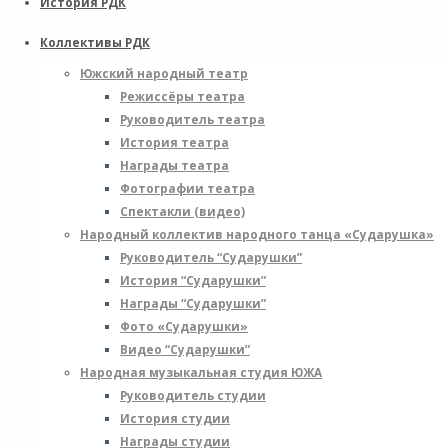
История РДК
Коллективы РДК
Южский народный театр
Режиссёры театра
Руководитель театра
История театра
Награды театра
Фотографии театра
Спектакли (видео)
Народный коллектив народного танца «Сударушка»
Руководитель “Сударушки”
История “Сударушки”
Награды “Сударушки”
Фото «Сударушки»
Видео “Сударушки”
Народная музыкальная студия ЮЖА
Руководитель студии
История студии
Награды студии