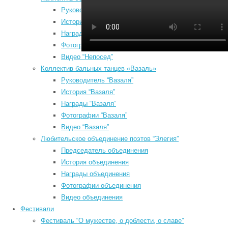
Руководитель “Непосед”
п
История “Непосед”
п
Награды “Непосед”
*
Фотографии “Непосед”
К
Видео “Непосед”
*
Коллектив бальных танцев «Вазаль»
Руководитель “Вазаля”
История “Вазаля”
Август 2026
Награды “Вазаля”
Пн
Вт
Ср
Чт
Пт
Сб
Вс
Фотографии “Вазаля”
1
2
Видео “Вазаля”
3
4
5
6
7
8
9
Любительское объединение поэтов “Элегия”
10
11
12
13
14
15
16
Председатель объединения
17
18
19
20
21
22
23
*
История объединения
Награды объединения
24
25
26
27
28
29
30
Фотографии объединения
31
E
Видео объединения
« Июл
*
Фестивали
Search
Фестиваль “О мужестве, о доблести, о славе”