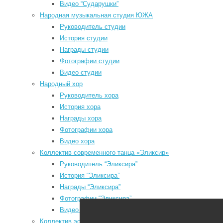
Видео “Сударушки”
P
Народная музыкальная студия ЮЖА
P
Руководитель студии
з
История студии
N
Награды студии
Мы в социальных сетях
P
Фотографии студии
з
Видео студии
odnoklassniki
Народный хор
vk
Руководитель хора
История хора
telegram
Награды хора
youtube
Фотографии хора
Видео хора
Коллектив современного танца «Эликсир»
Руководитель “Эликсира”
а
История “Эликсира”
e
Районный Дом культуры
Награды “Эликсира”
н
Фотографии “Эликсира”
б
Видео “Эликсира”
о
Коллектив эстрадного танца «Непоседы»
О