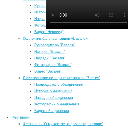
Руководитель “Непосед”
п
История “Непосед”
п
Награды “Непосед”
*
Фотографии “Непосед”
К
Видео “Непосед”
*
Коллектив бальных танцев «Вазаль»
Руководитель “Вазаля”
История “Вазаля”
Август 2026
Награды “Вазаля”
Пн
Вт
Ср
Чт
Пт
Сб
Вс
Фотографии “Вазаля”
1
2
Видео “Вазаля”
3
4
5
6
7
8
9
Любительское объединение поэтов “Элегия”
10
11
12
13
14
15
16
Председатель объединения
17
18
19
20
21
22
23
*
История объединения
Награды объединения
24
25
26
27
28
29
30
Фотографии объединения
31
E
Видео объединения
« Июл
*
Фестивали
Search
Фестиваль “О мужестве, о доблести, о славе”