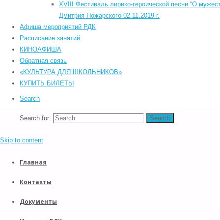
©2026 Южский районный Дом культуры. Все права защищены.
XVIII Фестиваль лирико-героической песни “О мужест
С
Back to Top
Дмитрия Пожарского 02.11.2019 г.
Прокрутка вверх
Афиша мероприятий РДК
Назад
Расписание занятий
КИНОАФИША
POWERED BY
SEPTERA
&
WORDPRESS.
Обратная связь
«КУЛЬТУРА ДЛЯ ШКОЛЬНИКОВ»
КУПИТЬ БИЛЕТЫ
Search
Search for:
Search
Skip to content
Главная
Контакты
Документы