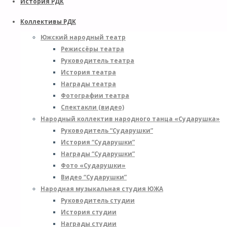
История РДК
Коллективы РДК
Южский народный театр
Режиссёры театра
Руководитель театра
История театра
Награды театра
Фотографии театра
Спектакли (видео)
Народный коллектив народного танца «Сударушка»
Руководитель “Сударушки”
История “Сударушки”
Награды “Сударушки”
Фото «Сударушки»
Видео “Сударушки”
Народная музыкальная студия ЮЖА
Руководитель студии
История студии
Награды студии