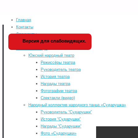
Главная
Home
Мероприятия
Версия для слабовидящих
Контакты
Документы
Мы в социальных сетя
Версия для слабовидящих.
История РДК
Коллективы РДК
odnoklassniki
Южский народный театр
vk
Режиссёры театра
Руководитель театра
telegram
История театра
«WWW.КУЛЬТУРА.РФ – твой гид по
youtube
Награды театра
культуре. Узнайте больше об
Фотографии театра
истории страны, искусстве и
Спектакли (видео)
планируйте культурные выходные
Народный коллектив народного танца «Сударушка»
на портале «Культура.РФ».
Руководитель “Сударушки”
Районный Дом культу
История “Сударушки”
Награды “Сударушки”
Фото «Сударушки»