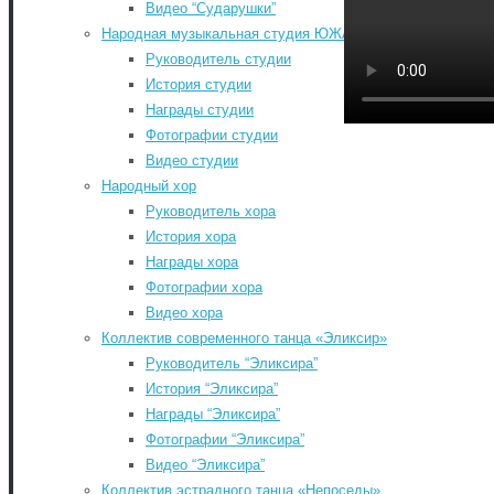
Видео “Сударушки”
Народная музыкальная студия ЮЖА
Руководитель студии
Главная
-
История студии
Контакты
-
Награды студии
Документы
-
Фотографии студии
История РДК
-
Видео студии
Коллективы РДК
-
Народный хор
Фестивали
-
Руководитель хора
Август 2026
Афиша мероприятий РДК
-
История хора
Пн
Вт
Ср
Чт
Пт
Сб
Расписание занятий
-
Награды хора
1
КИНОАФИША
-
Фотографии хора
Обратная связь
-
3
4
5
6
7
8
Видео хора
«КУЛЬТУРА ДЛЯ ШКОЛЬНИКОВ»
-
10
11
12
13
14
15
Коллектив современного танца «Эликсир»
КУПИТЬ БИЛЕТЫ
-
17
18
19
20
21
22
Руководитель “Эликсира”
Search for:
История “Эликсира”
24
25
26
27
28
29
Search
Награды “Эликсира”
31
©2026 Южский районный Дом культуры. Все
Фотографии “Эликсира”
« Июл
права защищены.
Видео “Эликсира”
Back to Top
Коллектив эстрадного танца «Непоседы»