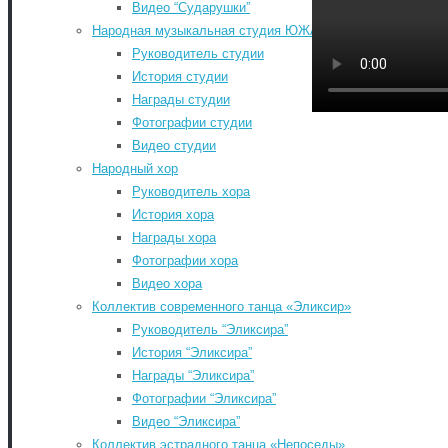
Видео “Сударушки”
Народная музыкальная студия ЮЖА
Руководитель студии
Главная
-
История студии
Контакты
-
Награды студии
Документы
-
Фотографии студии
История РДК
-
Видео студии
Коллективы РДК
-
Народный хор
Фестивали
-
Руководитель хора
Август 2026
Афиша мероприятий РДК
-
История хора
Пн
Вт
Ср
Чт
Пт
Сб
Расписание занятий
-
Награды хора
1
КИНОАФИША
-
Фотографии хора
Обратная связь
-
3
4
5
6
7
8
Видео хора
«КУЛЬТУРА ДЛЯ ШКОЛЬНИКОВ»
-
10
11
12
13
14
15
Коллектив современного танца «Эликсир»
КУПИТЬ БИЛЕТЫ
-
17
18
19
20
21
22
Руководитель “Эликсира”
Search for:
История “Эликсира”
24
25
26
27
28
29
Search
Награды “Эликсира”
31
©2026 Южский районный Дом культуры. Все
Фотографии “Эликсира”
« Июл
права защищены.
Видео “Эликсира”
Back to Top
Коллектив эстрадного танца «Непоседы»