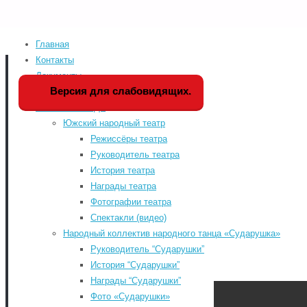
Главная
Home
Мероприятия
Версия для слабовидящих
Контакты
Документы
Мы в социальных сетя
Версия для слабовидящих.
История РДК
Коллективы РДК
odnoklassniki
Южский народный театр
vk
Режиссёры театра
Руководитель театра
telegram
История театра
«WWW.КУЛЬТУРА.РФ – твой гид по
youtube
Награды театра
культуре. Узнайте больше об
Фотографии театра
истории страны, искусстве и
Спектакли (видео)
планируйте культурные выходные
Народный коллектив народного танца «Сударушка»
на портале «Культура.РФ».
Руководитель “Сударушки”
Районный Дом культу
История “Сударушки”
Награды “Сударушки”
Фото «Сударушки»