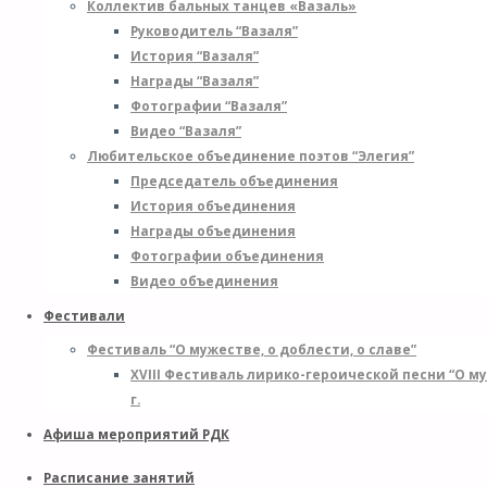
Коллектив бальных танцев «Вазаль»
Руководитель “Вазаля”
История “Вазаля”
Награды “Вазаля”
Фотографии “Вазаля”
Видео “Вазаля”
Любительское объединение поэтов “Элегия”
Председатель объединения
История объединения
Награды объединения
Фотографии объединения
Видео объединения
Фестивали
Фестиваль “О мужестве, о доблести, о славе”
XVIII Фестиваль лирико-героической песни “О м
г.
Афиша мероприятий РДК
Расписание занятий