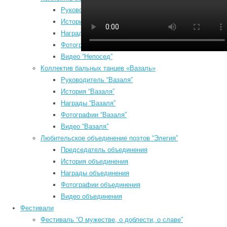
Руководитель “Непосед”
История “Непосед”
Награды “Непосед”
Фотографии “Непосед”
Видео “Непосед”
Коллектив бальных танцев «Вазаль»
Руководитель “Вазаля”
а
История “Вазаля”
Август 2026
e
Награды “Вазаля”
Пн
Вт
Ср
Чт
Пт
Сб
Вс
н
Фотографии “Вазаля”
б
1
2
Видео “Вазаля”
о
3
4
5
6
7
8
9
Любительское объединение поэтов “Элегия”
О
10
11
12
13
14
15
16
Председатель объединения
п
17
18
19
20
21
22
23
История объединения
п
Награды объединения
24
25
26
27
28
29
30
*
Фотографии объединения
31
К
Видео объединения
« Июл
*
Фестивали
Search
Фестиваль “О мужестве, о доблести, о славе”