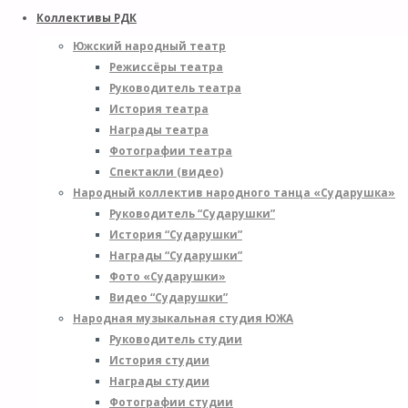
Коллективы РДК
Южский народный театр
Режиссёры театра
Руководитель театра
История театра
Награды театра
Фотографии театра
Спектакли (видео)
Народный коллектив народного танца «Сударушка»
Руководитель “Сударушки”
История “Сударушки”
Награды “Сударушки”
Фото «Сударушки»
Видео “Сударушки”
Народная музыкальная студия ЮЖА
Руководитель студии
История студии
Награды студии
Фотографии студии