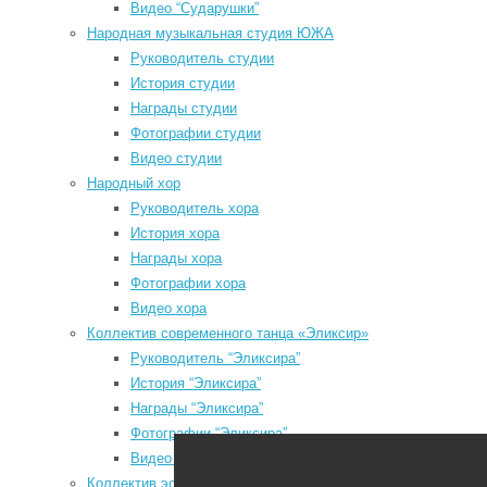
f
Видео “Сударушки”
a
Народная музыкальная студия ЮЖА
l
Руководитель студии
История студии
u
Награды студии
Мы в социальных сетях
Фотографии студии
Видео студии
odnoklassniki
Народный хор
vk
Руководитель хора
История хора
telegram
Награды хора
youtube
Фотографии хора
Видео хора
Коллектив современного танца «Эликсир»
P
Руководитель “Эликсира”
P
История “Эликсира”
з
Районный Дом культуры
Награды “Эликсира”
N
Фотографии “Эликсира”
P
Видео “Эликсира”
з
Коллектив эстрадного танца «Непоседы»