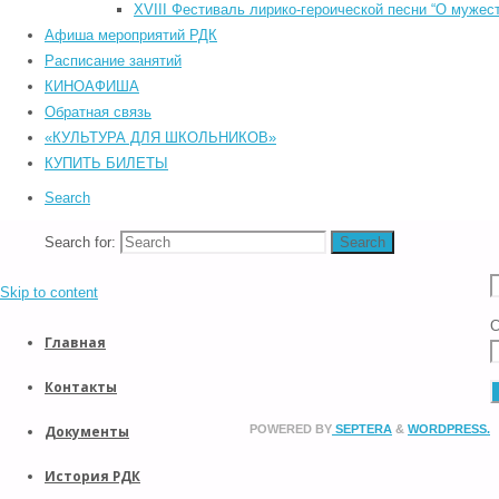
©2026 Южский районный Дом культуры. Все права защищены.
XVIII Фестиваль лирико-героической песни “О мужест
Back to Top
Афиша мероприятий РДК
Прокрутка вверх
Расписание занятий
Назад
КИНОАФИША
Обратная связь
«КУЛЬТУРА ДЛЯ ШКОЛЬНИКОВ»
КУПИТЬ БИЛЕТЫ
*
Search
E
Search for:
Search
*
Skip to content
С
Главная
Контакты
Документы
POWERED BY
SEPTERA
&
WORDPRESS.
История РДК