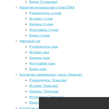
Видео “Сударушки”
Народная музыкальная студия ЮЖА
Руководитель студии
История студии
P
Награды студии
f
Мы в социальных сетях
Фотографии студии
a
Видео студии
odnoklassniki
l
Народный хор
u
vk
Руководитель хора
История хора
telegram
Награды хора
youtube
Фотографии хора
Видео хора
Коллектив современного танца «Эликсир»
Руководитель “Эликсира”
История “Эликсира”
Районный Дом культуры
Награды “Эликсира”
Фотографии “Эликсира”
Видео “Эликсира”
P
Коллектив эстрадного танца «Непоседы»