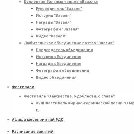
Коллектив бальных танцев «Вазаль»
Руководитель “Вазаля”
История “Вазаля”
Награды “Вазаля”
Фотографии “Вазаля”
Видео “Вазаля”
Любительское объединение поэтов “Элегия”
Председатель объединения
История объединения
Награды объединения
Фотографии объединения
Видео объединения
Фестивали
Фестиваль “О мужестве, о доблести, о славе”
XVIII Фестиваль лирико-героической песни “О м
г.
Афиша мероприятий РДК
Расписание занятий