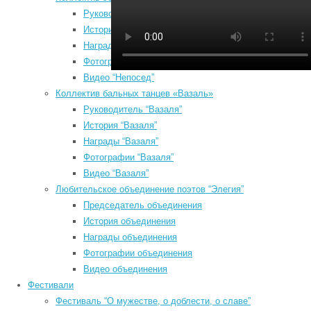
P
Руководитель “Непосед”
з
История “Непосед”
N
Награды “Непосед”
P
Фотографии “Непосед”
з
Видео “Непосед”
Коллектив бальных танцев «Вазаль»
Руководитель “Вазаля”
История “Вазаля”
Август 2026
Награды “Вазаля”
Пн
Вт
Ср
Чт
Пт
Сб
Вс
Фотографии “Вазаля”
1
2
Видео “Вазаля”
3
4
5
6
7
8
9
Любительское объединение поэтов “Элегия”
10
11
12
13
14
15
16
а
Председатель объединения
17
18
19
20
21
22
23
e
История объединения
н
Награды объединения
24
25
26
27
28
29
30
б
Фотографии объединения
31
о
Видео объединения
« Июл
О
Фестивали
Search
п
Фестиваль “О мужестве, о доблести, о славе”