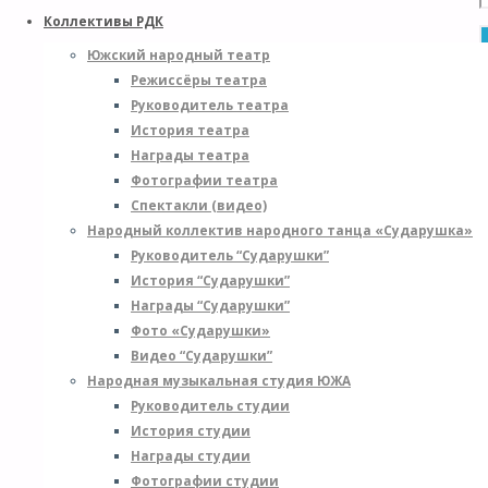
Коллективы РДК
Южский народный театр
POWERED BY
SEPTERA
&
WORDPRESS.
Режиссёры театра
Руководитель театра
История театра
Награды театра
Фотографии театра
Спектакли (видео)
Народный коллектив народного танца «Сударушка»
Руководитель “Сударушки”
История “Сударушки”
Награды “Сударушки”
Фото «Сударушки»
Видео “Сударушки”
Народная музыкальная студия ЮЖА
Руководитель студии
История студии
Награды студии
Фотографии студии