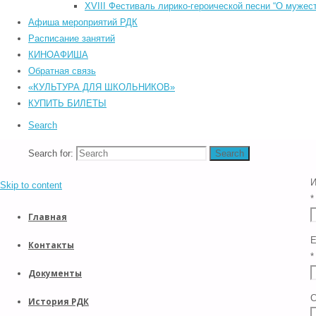
п
©2026 Южский районный Дом культуры. Все права защищены.
XVIII Фестиваль лирико-героической песни “О мужест
*
Back to Top
Афиша мероприятий РДК
Прокрутка вверх
Расписание занятий
К
Назад
КИНОАФИША
*
Обратная связь
«КУЛЬТУРА ДЛЯ ШКОЛЬНИКОВ»
КУПИТЬ БИЛЕТЫ
Search
Search for:
Search
Skip to content
*
Главная
E
Контакты
*
Документы
С
История РДК