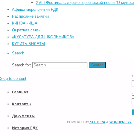
©2026 Южский районный Дом культуры. Все права защищены.
XVIII Фестиваль лирико-героической песни “О мужест
Back to Top
Афиша мероприятий РДК
Прокрутка вверх
Расписание занятий
Назад
КИНОАФИША
Обратная связь
«КУЛЬТУРА ДЛЯ ШКОЛЬНИКОВ»
КУПИТЬ БИЛЕТЫ
*
Search
Search for:
Search
E
*
Skip to content
Главная
С
Контакты
Документы
POWERED BY
SEPTERA
&
WORDPRESS.
История РДК