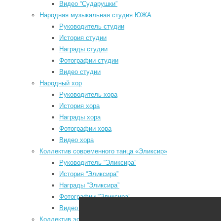
f
Видео “Сударушки”
a
Народная музыкальная студия ЮЖА
l
Руководитель студии
История студии
u
Награды студии
Мы в социальных сетях
Фотографии студии
Видео студии
odnoklassniki
Народный хор
vk
Руководитель хора
История хора
telegram
Награды хора
youtube
Фотографии хора
Видео хора
Коллектив современного танца «Эликсир»
Руководитель “Эликсира”
P
История “Эликсира”
P
Районный Дом культуры
Награды “Эликсира”
з
Фотографии “Эликсира”
N
Видео “Эликсира”
P
Коллектив эстрадного танца «Непоседы»
з