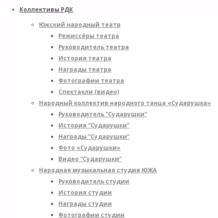
Коллективы РДК
Южский народный театр
Режиссёры театра
Руководитель театра
История театра
Награды театра
Фотографии театра
Спектакли (видео)
Народный коллектив народного танца «Сударушка»
Руководитель “Сударушки”
История “Сударушки”
Награды “Сударушки”
Фото «Сударушки»
Видео “Сударушки”
Народная музыкальная студия ЮЖА
Руководитель студии
История студии
Награды студии
Фотографии студии