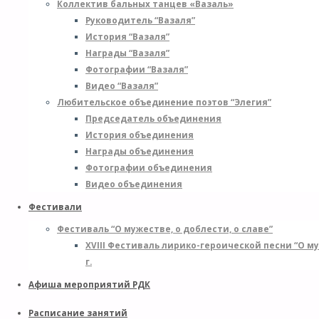
Коллектив бальных танцев «Вазаль»
Руководитель “Вазаля”
История “Вазаля”
Награды “Вазаля”
Фотографии “Вазаля”
Видео “Вазаля”
Любительское объединение поэтов “Элегия”
Председатель объединения
История объединения
Награды объединения
Фотографии объединения
Видео объединения
Фестивали
Фестиваль “О мужестве, о доблести, о славе”
XVIII Фестиваль лирико-героической песни “О м
г.
Афиша мероприятий РДК
Расписание занятий