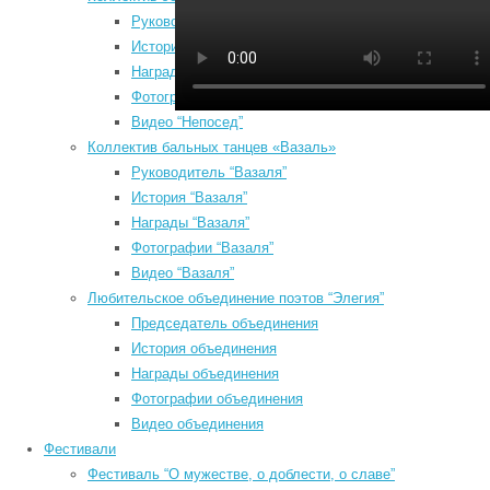
Руководитель “Непосед”
История “Непосед”
Награды “Непосед”
Фотографии “Непосед”
Видео “Непосед”
Коллектив бальных танцев «Вазаль»
Руководитель “Вазаля”
История “Вазаля”
Август 2026
а
Награды “Вазаля”
Пн
Вт
Ср
Чт
Пт
Сб
Вс
e
Фотографии “Вазаля”
н
1
2
Видео “Вазаля”
б
3
4
5
6
7
8
9
Любительское объединение поэтов “Элегия”
о
10
11
12
13
14
15
16
Председатель объединения
О
17
18
19
20
21
22
23
История объединения
п
Награды объединения
24
25
26
27
28
29
30
п
Фотографии объединения
31
*
Видео объединения
« Июл
К
Фестивали
Search
*
Фестиваль “О мужестве, о доблести, о славе”