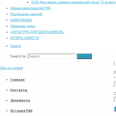
К
©2026 Южский районный Дом культуры. Все права защищены.
XVIII Фестиваль лирико-героической песни “О мужест
*
Back to Top
Афиша мероприятий РДК
Прокрутка вверх
Расписание занятий
Назад
КИНОАФИША
Обратная связь
«КУЛЬТУРА ДЛЯ ШКОЛЬНИКОВ»
КУПИТЬ БИЛЕТЫ
Search
Search for:
Search
*
Skip to content
E
*
Главная
Контакты
С
Документы
История РДК