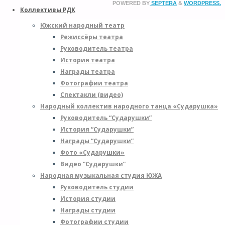
POWERED BY
SEPTERA
&
WORDPRESS.
Коллективы РДК
Южский народный театр
Режиссёры театра
Руководитель театра
История театра
Награды театра
Фотографии театра
Спектакли (видео)
Народный коллектив народного танца «Сударушка»
Руководитель “Сударушки”
История “Сударушки”
Награды “Сударушки”
Фото «Сударушки»
Видео “Сударушки”
Народная музыкальная студия ЮЖА
Руководитель студии
История студии
Награды студии
Фотографии студии