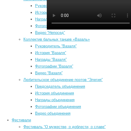
Руководитель “Непосед”
P
История “Непосед”
з
Награды “Непосед”
Фотографии “Непосед”
Видео “Непосед”
Коллектив бальных танцев «Вазаль»
Руководитель “Вазаля”
История “Вазаля”
Август 2026
Награды “Вазаля”
Пн
Вт
Ср
Чт
Пт
Сб
Вс
Фотографии “Вазаля”
а
1
2
Видео “Вазаля”
e
3
4
5
6
7
8
9
Любительское объединение поэтов “Элегия”
н
10
11
12
13
14
15
16
Председатель объединения
б
17
18
19
20
21
22
23
История объединения
о
Награды объединения
24
25
26
27
28
29
30
О
Фотографии объединения
31
п
Видео объединения
п
« Июл
Фестивали
*
Search
Фестиваль “О мужестве, о доблести, о славе”