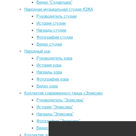
Видео “Сударушки”
P
Народная музыкальная студия ЮЖА
f
Руководитель студии
a
История студии
l
Награды студии
Мы в социальных сетях
Фотографии студии
u
Видео студии
odnoklassniki
Народный хор
vk
Руководитель хора
История хора
telegram
Награды хора
youtube
Фотографии хора
Видео хора
Коллектив современного танца «Эликсир»
Руководитель “Эликсира”
История “Эликсира”
Районный Дом культуры
Награды “Эликсира”
P
Фотографии “Эликсира”
P
Видео “Эликсира”
з
Коллектив эстрадного танца «Непоседы»
N