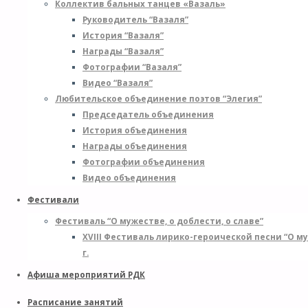
Коллектив бальных танцев «Вазаль»
Руководитель “Вазаля”
История “Вазаля”
Награды “Вазаля”
Фотографии “Вазаля”
Видео “Вазаля”
Любительское объединение поэтов “Элегия”
Председатель объединения
История объединения
Награды объединения
Фотографии объединения
Видео объединения
Фестивали
Фестиваль “О мужестве, о доблести, о славе”
XVIII Фестиваль лирико-героической песни “О м
г.
Афиша мероприятий РДК
Расписание занятий