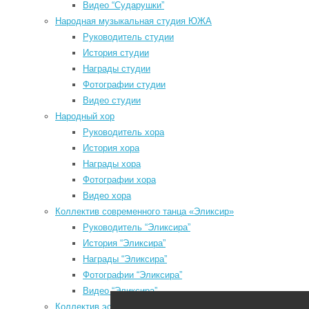
Видео “Сударушки”
Народная музыкальная студия ЮЖА
Руководитель студии
История студии
Награды студии
Фотографии студии
Мы в социальных сетях
Видео студии
Народный хор
odnoklassniki
Руководитель хора
vk
История хора
Награды хора
telegram
Фотографии хора
youtube
Видео хора
Коллектив современного танца «Эликсир»
П
Руководитель “Эликсира”
в
История “Эликсира”
Награды “Эликсира”
е
Районный Дом культуры
Фотографии “Эликсира”
и
Видео “Эликсира”
т
Коллектив эстрадного танца «Непоседы»