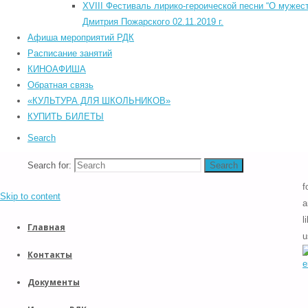
л
XVIII Фестиваль лирико-героической песни “О мужест
к
©2026 Южский районный Дом культуры. Все права защищены.
Дмитрия Пожарского 02.11.2019 г.
в
Back to Top
Афиша мероприятий РДК
р
Прокрутка вверх
Расписание занятий
к
Назад
КИНОАФИША
д
Обратная связь
с
«КУЛЬТУРА ДЛЯ ШКОЛЬНИКОВ»
с
КУПИТЬ БИЛЕТЫ
ф
Search
п
Search for:
Search
P
f
Skip to content
a
l
Главная
u
Контакты
Документы