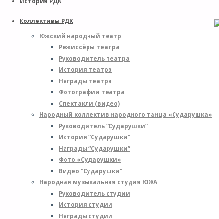
История РДК
Коллективы РДК
Южский народный театр
Режиссёры театра
Руководитель театра
История театра
P
Награды театра
P
Фотографии театра
N
Спектакли (видео)
P
Народный коллектив народного танца «Сударушка»
Руководитель “Сударушки”
Д
История “Сударушки”
к
Награды “Сударушки”
в
Фото «Сударушки»
«
Видео “Сударушки”
Народная музыкальная студия ЮЖА
Руководитель студии
История студии
Награды студии