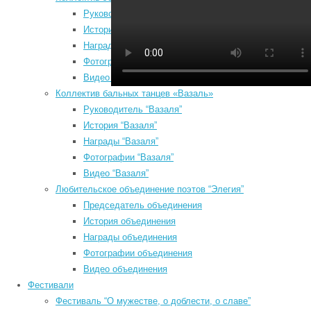
Руководитель “Непосед”
н
История “Непосед”
м
Награды “Непосед”
у
Фотографии “Непосед”
с
Видео “Непосед”
н
Коллектив бальных танцев «Вазаль»
т
Руководитель “Вазаля”
д
История “Вазаля”
б
Награды “Вазаля”
Август 2026
д
Фотографии “Вазаля”
Пн
Вт
Ср
Чт
Пт
Сб
Вс
к
Видео “Вазаля”
1
2
и
Любительское объединение поэтов “Элегия”
3
4
5
6
7
8
9
р
Председатель объединения
10
11
12
13
14
15
16
г
История объединения
З
17
18
19
20
21
22
23
Награды объединения
с
Фотографии объединения
24
25
26
27
28
29
30
з
Видео объединения
31
т
Фестивали
« Июл
т
Фестиваль “О мужестве, о доблести, о славе”
Search