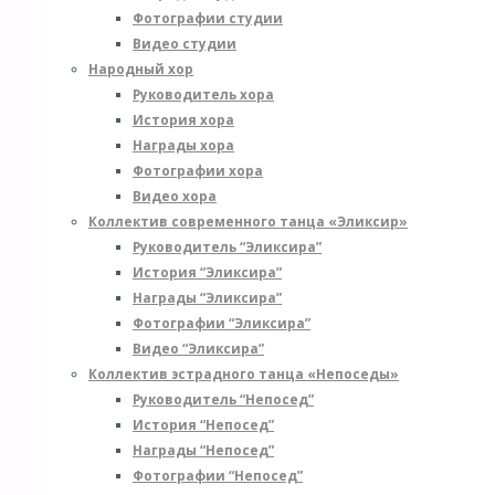
Фотографии студии
Видео студии
Народный хор
а
Руководитель хора
e
История хора
н
Награды хора
б
Фотографии хора
о
Видео хора
О
Коллектив современного танца «Эликсир»
п
Руководитель “Эликсира”
п
История “Эликсира”
*
Награды “Эликсира”
Фотографии “Эликсира”
К
Видео “Эликсира”
*
Коллектив эстрадного танца «Непоседы»
Руководитель “Непосед”
История “Непосед”
Награды “Непосед”
Фотографии “Непосед”