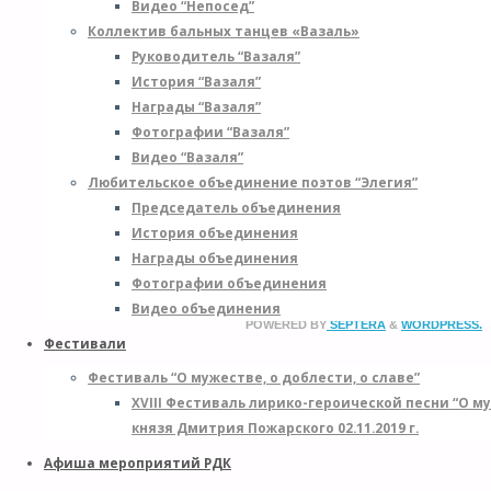
Видео “Непосед”
Коллектив бальных танцев «Вазаль»
Руководитель “Вазаля”
*
История “Вазаля”
Награды “Вазаля”
Фотографии “Вазаля”
E
Видео “Вазаля”
*
Любительское объединение поэтов “Элегия”
Председатель объединения
С
История объединения
Награды объединения
Фотографии объединения
Видео объединения
POWERED BY
SEPTERA
&
WORDPRESS.
Фестивали
Фестиваль “О мужестве, о доблести, о славе”
XVIII Фестиваль лирико-героической песни “О м
князя Дмитрия Пожарского 02.11.2019 г.
Афиша мероприятий РДК