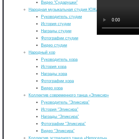
Видео “Сударушки”
Народная музыкальная студия ЮЖА
Руководитель студии
Главная
-
История студии
Контакты
-
Награды студии
Документы
-
Фотографии студии
История РДК
-
Видео студии
Коллективы РДК
-
Народный хор
Фестивали
-
Руководитель хора
Август 2026
Афиша мероприятий РДК
-
История хора
Пн
Вт
Ср
Чт
Пт
Сб
Расписание занятий
-
Награды хора
1
КИНОАФИША
-
Фотографии хора
Обратная связь
-
3
4
5
6
7
8
Видео хора
«КУЛЬТУРА ДЛЯ ШКОЛЬНИКОВ»
-
10
11
12
13
14
15
Коллектив современного танца «Эликсир»
КУПИТЬ БИЛЕТЫ
-
17
18
19
20
21
22
Руководитель “Эликсира”
Search for:
История “Эликсира”
24
25
26
27
28
29
Search
Награды “Эликсира”
31
©2026 Южский районный Дом культуры. Все
Фотографии “Эликсира”
« Июл
права защищены.
Видео “Эликсира”
Back to Top
Коллектив эстрадного танца «Непоседы»