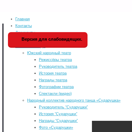
Главная
Home
Мероприятия
Версия для слабовидящих
Контакты
Документы
Мы в социальных сетя
Версия для слабовидящих.
История РДК
Коллективы РДК
odnoklassniki
Южский народный театр
vk
Режиссёры театра
Руководитель театра
telegram
История театра
«WWW.КУЛЬТУРА.РФ – твой гид по
youtube
Награды театра
культуре. Узнайте больше об
Фотографии театра
истории страны, искусстве и
Спектакли (видео)
планируйте культурные выходные
Народный коллектив народного танца «Сударушка»
на портале «Культура.РФ».
Руководитель “Сударушки”
Районный Дом культу
История “Сударушки”
Награды “Сударушки”
Фото «Сударушки»