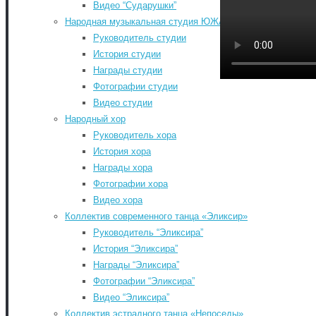
Видео “Сударушки”
Народная музыкальная студия ЮЖА
Руководитель студии
Главная
-
История студии
Контакты
-
Награды студии
Документы
-
Фотографии студии
История РДК
-
Видео студии
Коллективы РДК
-
Народный хор
Фестивали
-
Руководитель хора
Август 2026
Афиша мероприятий РДК
-
История хора
Пн
Вт
Ср
Чт
Пт
Сб
Расписание занятий
-
Награды хора
1
КИНОАФИША
-
Фотографии хора
Обратная связь
-
3
4
5
6
7
8
Видео хора
«КУЛЬТУРА ДЛЯ ШКОЛЬНИКОВ»
-
10
11
12
13
14
15
Коллектив современного танца «Эликсир»
КУПИТЬ БИЛЕТЫ
-
17
18
19
20
21
22
Руководитель “Эликсира”
Search for:
История “Эликсира”
24
25
26
27
28
29
Search
Награды “Эликсира”
31
©2026 Южский районный Дом культуры. Все
Фотографии “Эликсира”
« Июл
права защищены.
Видео “Эликсира”
Back to Top
Коллектив эстрадного танца «Непоседы»