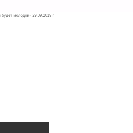
Праздничный концерт ко Дню пожилого человека «Пусть осень жизни буд
Праздничный концерт ко 
х
жизни будет молодой» 29.0
ры
Назад
Далее
Please follow and like us: