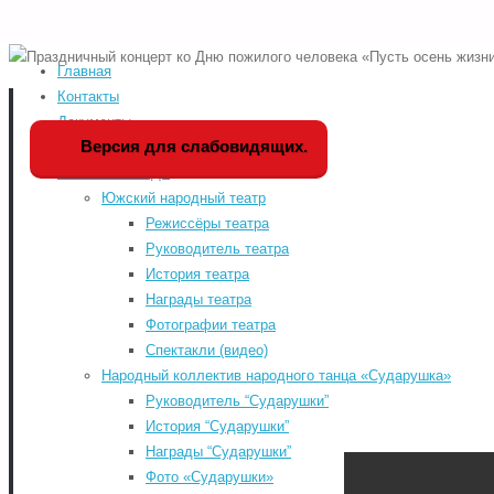
Главная
Home
Мероприятия
Версия для слабовидящих
Контакты
г.
Документы
Мы в социальных сетя
Версия для слабовидящих.
История РДК
Коллективы РДК
odnoklassniki
Южский народный театр
vk
Режиссёры театра
Руководитель театра
telegram
История театра
«WWW.КУЛЬТУРА.РФ – твой гид по
youtube
Награды театра
культуре. Узнайте больше об
Фотографии театра
истории страны, искусстве и
Спектакли (видео)
планируйте культурные выходные
Народный коллектив народного танца «Сударушка»
на портале «Культура.РФ».
Руководитель “Сударушки”
Районный Дом культу
История “Сударушки”
Награды “Сударушки”
Фото «Сударушки»