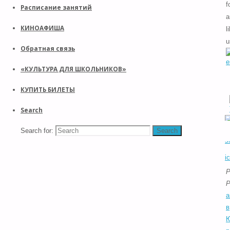
f
Расписание занятий
a
КИНОАФИША
l
u
Обратная связь
«КУЛЬТУРА ДЛЯ ШКОЛЬНИКОВ»
КУПИТЬ БИЛЕТЫ
Search
Search for:
Search
P
P
а
в