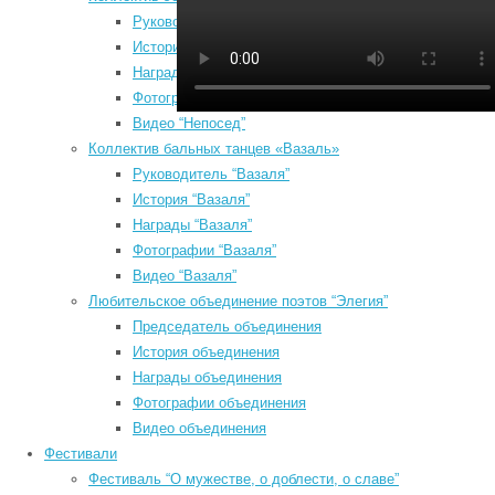
в
Руководитель “Непосед”
В
История “Непосед”
к
Награды “Непосед”
ч
Фотографии “Непосед”
к
Видео “Непосед”
д
Коллектив бальных танцев «Вазаль»
э
Руководитель “Вазаля”
д
История “Вазаля”
Август 2026
к
Награды “Вазаля”
Пн
Вт
Ср
Чт
Пт
Сб
Вс
д
Фотографии “Вазаля”
и
1
2
Видео “Вазаля”
д
3
4
5
6
7
8
9
Любительское объединение поэтов “Элегия”
и
10
11
12
13
14
15
16
Председатель объединения
б
17
18
19
20
21
22
23
История объединения
р
Награды объединения
24
25
26
27
28
29
30
ч
Фотографии объединения
31
з
Видео объединения
н
« Июл
Фестивали
н
Search
Фестиваль “О мужестве, о доблести, о славе”
и