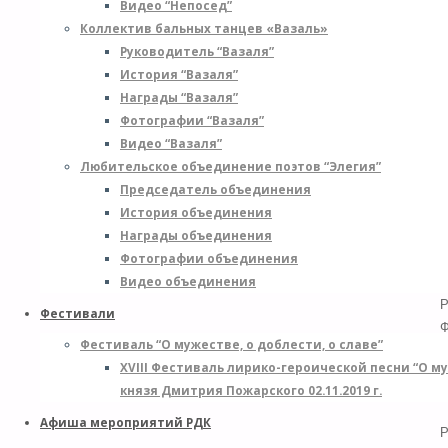
Видео “Непосед”
с
Коллектив бальных танцев «Вазаль»
П
Руководитель “Вазаля”
п
История “Вазаля”
н
Награды “Вазаля”
р
Фотографии “Вазаля”
Видео “Вазаля”
к
Любительское объединение поэтов “Элегия”
с
Председатель объединения
в
История объединения
1
Награды объединения
ч
Фотографии объединения
н
Видео объединения
п
Р
Фестивали
Ф
Фестиваль “О мужестве, о доблести, о славе”
о
XVIII Фестиваль лирико-героической песни “О м
–
князя Дмитрия Пожарского 02.11.2019 г.
с
Афиша мероприятий РДК
P