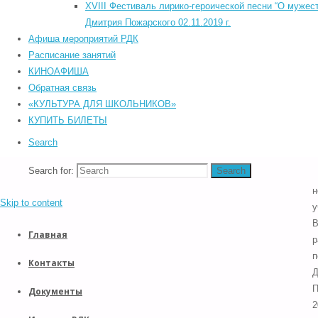
©2026 Южский районный Дом культуры. Все права защищены.
XVIII Фестиваль лирико-героической песни “О мужест
с
Back to Top
Дмитрия Пожарского 02.11.2019 г.
н
Прокрутка вверх
Афиша мероприятий РДК
Р
Назад
Расписание занятий
с
КИНОАФИША
н
Обратная связь
т
«КУЛЬТУРА ДЛЯ ШКОЛЬНИКОВ»
з
КУПИТЬ БИЛЕТЫ
п
т
Search
н
Search for:
Search
и
н
Skip to content
у
Главная
р
п
Контакты
Д
П
Документы
2