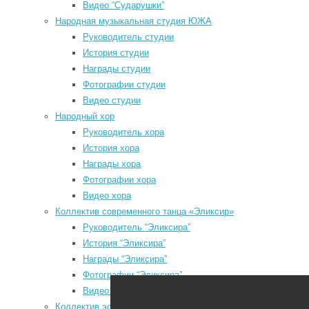
Видео “Сударушки”
Народная музыкальная студия ЮЖА
Руководитель студии
История студии
Д
Награды студии
з
Мы в социальных сетях
Фотографии студии
ю
Видео студии
П
odnoklassniki
Народный хор
с
vk
Руководитель хора
п
История хора
telegram
д
Награды хора
к
youtube
Фотографии хора
с
Видео хора
ч
Коллектив современного танца «Эликсир»
–
Руководитель “Эликсира”
Д
История “Эликсира”
П
Районный Дом культуры
Награды “Эликсира”
в
Фотографии “Эликсира”
В
Видео “Эликсира”
О
Коллектив эстрадного танца «Непоседы»