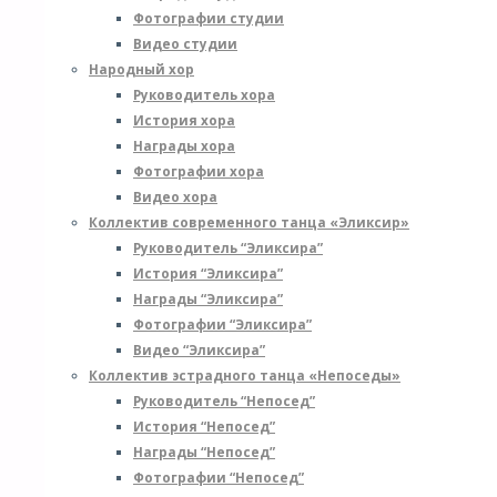
Фотографии студии
1
Видео студии
а
Народный хор
в
Руководитель хора
1
История хора
ч
Награды хора
в
Фотографии хора
р
Видео хора
Коллектив современного танца «Эликсир»
к
Руководитель “Эликсира”
с
История “Эликсира”
с
Награды “Эликсира”
у
Фотографии “Эликсира”
о
Видео “Эликсира”
Р
Коллектив эстрадного танца «Непоседы»
р
Руководитель “Непосед”
з
История “Непосед”
–
Награды “Непосед”
Н
Фотографии “Непосед”
П