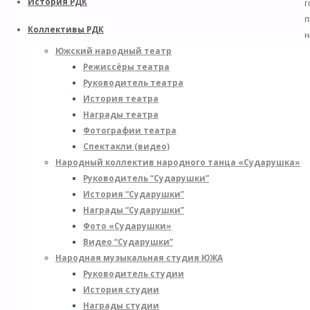
История РДК
г
п
Коллективы РДК
н
Южский народный театр
р
Режиссёры театра
т
Руководитель театра
р
История театра
з
Награды театра
д
Фотографии театра
и
Спектакли (видео)
в
Народный коллектив народного танца «Сударушка»
г
Руководитель “Сударушки”
в
История “Сударушки”
1
Награды “Сударушки”
1
Фото «Сударушки»
г
Видео “Сударушки”
т
Народная музыкальная студия ЮЖА
е
Руководитель студии
л
История студии
с
Награды студии
п