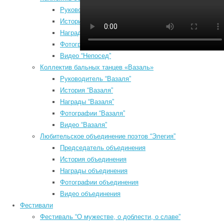
Руководитель “Непосед”
К
История “Непосед”
у
Награды “Непосед”
ф
Фотографии “Непосед”
П
Видео “Непосед”
п
Коллектив бальных танцев «Вазаль»
п
Руководитель “Вазаля”
П
История “Вазаля”
Август 2026
ф
Награды “Вазаля”
Пн
Вт
Ср
Чт
Пт
Сб
Вс
к
Фотографии “Вазаля”
1
2
и
Видео “Вазаля”
3
4
5
6
7
8
9
Любительское объединение поэтов “Элегия”
#
10
11
12
13
14
15
16
Председатель объединения
17
18
19
20
21
22
23
История объединения
Награды объединения
24
25
26
27
28
29
30
Фотографии объединения
31
Видео объединения
« Июл
Фестивали
Search
Фестиваль “О мужестве, о доблести, о славе”