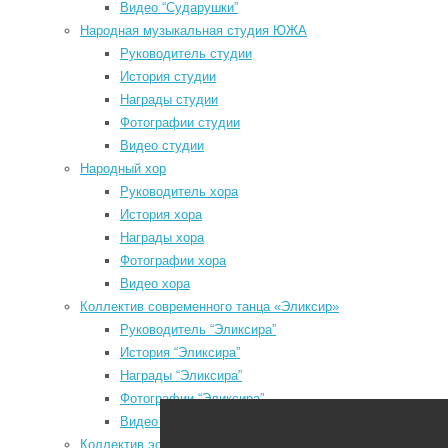
Видео “Сударушки”
р
Народная музыкальная студия ЮЖА
з
Руководитель студии
История студии
Награды студии
Т
Мы в социальных сетях
Фотографии студии
з
Видео студии
у
odnoklassniki
Народный хор
vk
Руководитель хора
С
История хора
telegram
м
Награды хора
к
youtube
Фотографии хора
п
Видео хора
с
Коллектив современного танца «Эликсир»
х
Руководитель “Эликсира”
История “Эликсира”
Д
Районный Дом культуры
Награды “Эликсира”
Фотографии “Эликсира”
З
Видео “Эликсира”
з
Коллектив эстрадного танца «Непоседы»