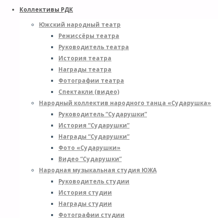
Коллективы РДК
Южский народный театр
Режиссёры театра
Руководитель театра
История театра
Награды театра
Фотографии театра
Спектакли (видео)
Народный коллектив народного танца «Сударушка»
Руководитель “Сударушки”
История “Сударушки”
Награды “Сударушки”
Фото «Сударушки»
Видео “Сударушки”
Народная музыкальная студия ЮЖА
Руководитель студии
История студии
Награды студии
Фотографии студии