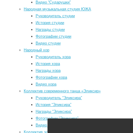
Видео “Сударушки”
Народная музыкальная студия ЮЖА
Руководитель студии
История студии
Награды студии
Мы в социальных сетях
Фотографии студии
Видео студии
odnoklassniki
Народный хор
vk
Руководитель хора
История хора
telegram
Награды хора
youtube
Фотографии хора
Видео хора
Коллектив современного танца «Эликсир»
Руководитель “Эликсира”
История “Эликсира”
Районный Дом культуры
Награды “Эликсира”
Фотографии “Эликсира”
Видео “Эликсира”
Коллектив эстрадного танца «Непоседы»