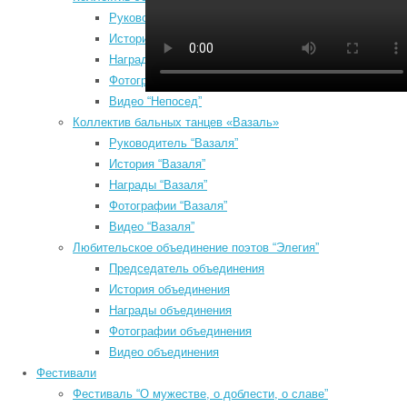
Руководитель “Непосед”
История “Непосед”
Награды “Непосед”
Фотографии “Непосед”
Видео “Непосед”
Коллектив бальных танцев «Вазаль»
Руководитель “Вазаля”
История “Вазаля”
Август 2026
Награды “Вазаля”
Пн
Вт
Ср
Чт
Пт
Сб
Вс
Фотографии “Вазаля”
1
2
Видео “Вазаля”
3
4
5
6
7
8
9
Любительское объединение поэтов “Элегия”
10
11
12
13
14
15
16
Председатель объединения
17
18
19
20
21
22
23
История объединения
Награды объединения
24
25
26
27
28
29
30
Фотографии объединения
31
Видео объединения
« Июл
Фестивали
Search
Фестиваль “О мужестве, о доблести, о славе”