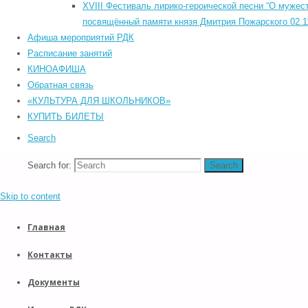
©2026 Южский районный Дом культуры. Все права защищены.
XVIII Фестиваль лирико-героической песни “О мужест
POWERED BY
SEPTERA
&
WORDPRESS.
Back to Top
посвящённый памяти князя Дмитрия Пожарского 02.11
Прокрутка вверх
Афиша мероприятий РДК
Назад
Расписание занятий
КИНОАФИША
Обратная связь
«КУЛЬТУРА ДЛЯ ШКОЛЬНИКОВ»
КУПИТЬ БИЛЕТЫ
Search
Search for:
Search
Skip to content
Главная
Контакты
Документы