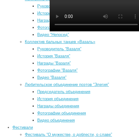
Руководитель “Непосед”
История “Непосед”
Награды “Непосед”
Фотографии “Непосед”
Видео “Непосед”
Коллектив бальных танцев «Вазаль»
Руководитель “Вазаля”
История “Вазаля”
Август 2026
Награды “Вазаля”
Пн
Вт
Ср
Чт
Пт
Сб
Вс
Фотографии “Вазаля”
1
2
Видео “Вазаля”
3
4
5
6
7
8
9
Любительское объединение поэтов “Элегия”
10
11
12
13
14
15
16
Председатель объединения
17
18
19
20
21
22
23
История объединения
Награды объединения
24
25
26
27
28
29
30
Фотографии объединения
31
Видео объединения
« Июл
Фестивали
Search
Фестиваль “О мужестве, о доблести, о славе”