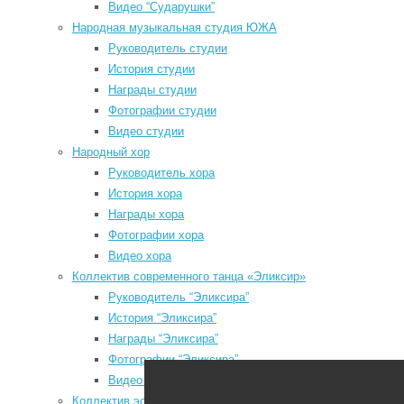
Видео “Сударушки”
Народная музыкальная студия ЮЖА
Руководитель студии
История студии
Награды студии
Мы в социальных сетях
Фотографии студии
Видео студии
odnoklassniki
Народный хор
vk
Руководитель хора
История хора
telegram
Награды хора
youtube
Фотографии хора
Видео хора
Коллектив современного танца «Эликсир»
Руководитель “Эликсира”
История “Эликсира”
Районный Дом культуры
Награды “Эликсира”
Фотографии “Эликсира”
Видео “Эликсира”
Коллектив эстрадного танца «Непоседы»