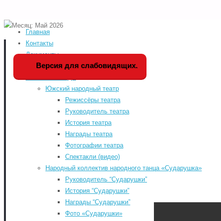
Главная
Home
2026
Май
Версия для слабовидящих
Контакты
Документы
Мы в социальных сетя
Версия для слабовидящих.
История РДК
Коллективы РДК
odnoklassniki
Южский народный театр
vk
Режиссёры театра
Руководитель театра
telegram
История театра
«WWW.КУЛЬТУРА.РФ – твой гид по
youtube
Награды театра
культуре. Узнайте больше об
Фотографии театра
истории страны, искусстве и
Спектакли (видео)
планируйте культурные выходные
Народный коллектив народного танца «Сударушка»
на портале «Культура.РФ».
Руководитель “Сударушки”
Районный Дом культу
История “Сударушки”
Награды “Сударушки”
Фото «Сударушки»