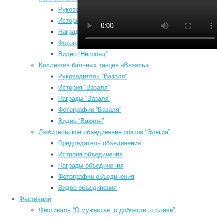
Руководитель “Непосед”
История “Непосед”
Награды “Непосед”
Фотографии “Непосед”
Видео “Непосед”
Коллектив бальных танцев «Вазаль»
Руководитель “Вазаля”
История “Вазаля”
Август 2026
а
Награды “Вазаля”
Пн
Вт
Ср
Чт
Пт
Сб
Вс
e
Фотографии “Вазаля”
н
1
2
Видео “Вазаля”
б
3
4
5
6
7
8
9
Любительское объединение поэтов “Элегия”
о
10
11
12
13
14
15
16
Председатель объединения
О
17
18
19
20
21
22
23
История объединения
п
Награды объединения
24
25
26
27
28
29
30
п
Фотографии объединения
31
*
Видео объединения
« Июл
К
Фестивали
Search
*
Фестиваль “О мужестве, о доблести, о славе”