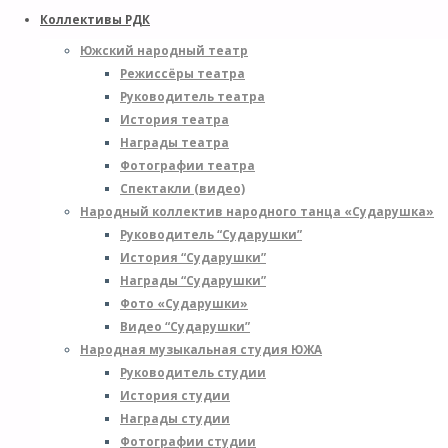
Коллективы РДК
Южский народный театр
Режиссёры театра
Руководитель театра
История театра
Награды театра
Фотографии театра
Спектакли (видео)
Народный коллектив народного танца «Сударушка»
Руководитель “Сударушки”
История “Сударушки”
Награды “Сударушки”
Фото «Сударушки»
Видео “Сударушки”
Народная музыкальная студия ЮЖА
Руководитель студии
История студии
Награды студии
Фотографии студии