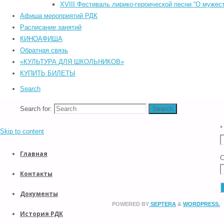
©2026 Южский районный Дом культуры. Все права защищены.
XVIII Фестиваль лирико-героической песни “О мужест
Back to Top
Афиша мероприятий РДК
Прокрутка вверх
Расписание занятий
Назад
КИНОАФИША
Обратная связь
«КУЛЬТУРА ДЛЯ ШКОЛЬНИКОВ»
КУПИТЬ БИЛЕТЫ
*
Search
Search for:
Search
E
*
Skip to content
Главная
С
Контакты
Документы
POWERED BY
SEPTERA
&
WORDPRESS.
История РДК