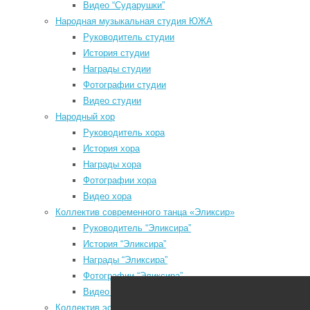
f
Видео “Сударушки”
a
Народная музыкальная студия ЮЖА
l
Руководитель студии
История студии
u
Награды студии
Мы в социальных сетях
Фотографии студии
Видео студии
odnoklassniki
Народный хор
vk
Руководитель хора
История хора
telegram
Награды хора
youtube
Фотографии хора
Видео хора
Коллектив современного танца «Эликсир»
Руководитель “Эликсира”
P
История “Эликсира”
P
Районный Дом культуры
Награды “Эликсира”
з
Фотографии “Эликсира”
N
Видео “Эликсира”
P
Коллектив эстрадного танца «Непоседы»
з