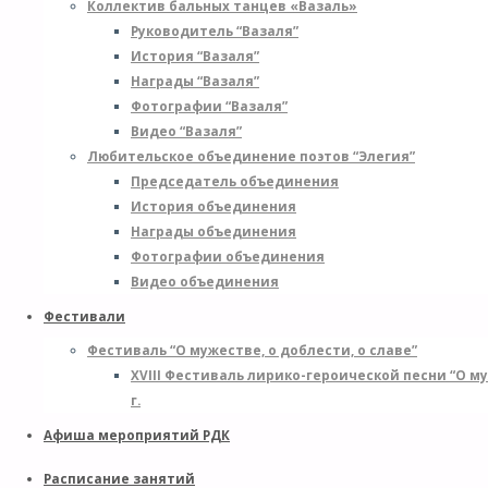
Коллектив бальных танцев «Вазаль»
Руководитель “Вазаля”
История “Вазаля”
Награды “Вазаля”
Фотографии “Вазаля”
Видео “Вазаля”
Любительское объединение поэтов “Элегия”
Председатель объединения
История объединения
Награды объединения
Фотографии объединения
Видео объединения
Фестивали
Фестиваль “О мужестве, о доблести, о славе”
XVIII Фестиваль лирико-героической песни “О м
г.
Афиша мероприятий РДК
Расписание занятий