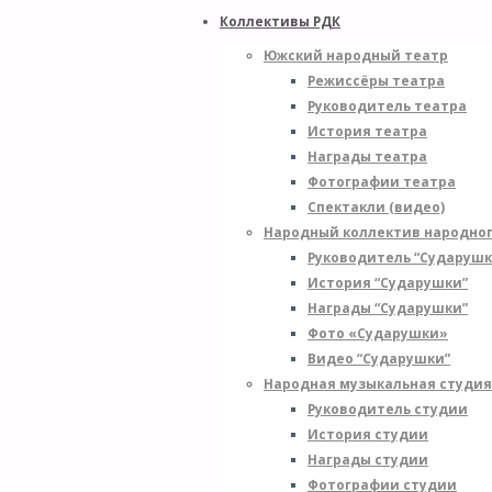
Коллективы РДК
Южский народный театр
Режиссёры театра
Руководитель театра
История театра
Награды театра
Фотографии театра
Спектакли (видео)
Народный коллектив народног
Руководитель “Сударушк
История “Сударушки”
Награды “Сударушки”
Фото «Сударушки»
Видео “Сударушки”
Народная музыкальная студи
Руководитель студии
История студии
Награды студии
Фотографии студии