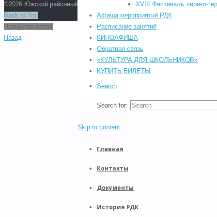
©2026 Южский районный Дом культуры. Все права защищены.
XVIII Фестиваль лирико-ге
POWERED BY
SEPTERA
&
WORDPRESS.
Back to Top
Афиша мероприятий РДК
Прокрутка вверх
Расписание занятий
Назад
КИНОАФИША
Обратная связь
«КУЛЬТУРА ДЛЯ ШКОЛЬНИКОВ»
КУПИТЬ БИЛЕТЫ
Search
Search for:
Skip to content
Главная
Контакты
Документы
История РДК