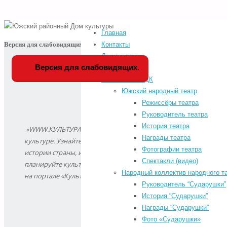
Главная
Home
Версия для слабовидящих
Контакты
Главная
-
Южский
Документы
Контакты
-
районный
Версия для слабовидящих.
История РДК
Документы
-
Дом
Коллективы РДК
История РДК
-
культуры
Южский народный театр
Коллективы РДК
-
(2026-
Режиссёры театра
Фестивали
-
05-
Руководитель театра
Афиша мероприятий
09
История театра
РДК
-
«WWW.КУЛЬТУРА.РФ – твой гид по
06:34:36
Награды театра
Расписание занятий
-
культуре. Узнайте больше об
GMT+01:00)
Фотографии театра
КИНОАФИША
-
истории страны, искусстве и
Спектакли (видео)
Обратная связь
-
планируйте культурные выходные
Народный коллектив народного т
«КУЛЬТУРА ДЛЯ
на портале «Культура.РФ».
Руководитель “Сударушки”
ШКОЛЬНИКОВ»
-
История “Сударушки”
КУПИТЬ БИЛЕТЫ
-
Награды “Сударушки”
Search for:
Фото «Сударушки»