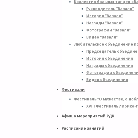
Коллектив бальных танцев «В
Руководитель “Вазаля”
История “Вазаля”
Награды “Вазаля”
Фотографии “Вазаля”
Видео “Вазаля”
Любительское объединение по
Председатель объедине
История объединения
Награды объединения
Фотографии объединен
Видео объединения
Фестивали
Фестиваль “О мужестве, о добл
XVIII Фестиваль лирико-
Афиша мероприятий РДК
Расписание занятий