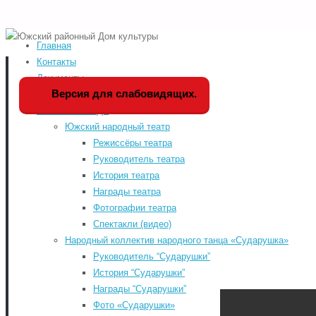
Главная
Home
Фотографии х
Версия для слабовидящих
Контакты
Документы
Мы в социальных сетя
Версия для слабовидящих.
История РДК
Коллективы РДК
odnoklassniki
Южский народный театр
vk
Режиссёры театра
Руководитель театра
telegram
История театра
«WWW.КУЛЬТУРА.РФ – твой гид по
youtube
Награды театра
культуре. Узнайте больше об
Фотографии театра
истории страны, искусстве и
Спектакли (видео)
планируйте культурные выходные
Народный коллектив народного танца «Сударушка»
на портале «Культура.РФ».
Руководитель “Сударушки”
Районный Дом культу
История “Сударушки”
Награды “Сударушки”
Фото «Сударушки»