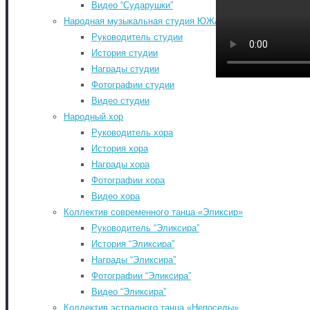
Видео “Сударушки”
Народная музыкальная студия ЮЖА
Руководитель студии
Главная
-
История студии
Контакты
-
Награды студии
Документы
-
Фотографии студии
История РДК
-
Видео студии
Коллективы РДК
-
Народный хор
Фестивали
-
Руководитель хора
Август 2026
Афиша мероприятий РДК
-
История хора
Пн
Вт
Ср
Чт
Пт
Сб
Расписание занятий
-
Награды хора
1
КИНОАФИША
-
Фотографии хора
Обратная связь
-
3
4
5
6
7
8
Видео хора
«КУЛЬТУРА ДЛЯ ШКОЛЬНИКОВ»
-
10
11
12
13
14
15
Коллектив современного танца «Эликсир»
КУПИТЬ БИЛЕТЫ
-
17
18
19
20
21
22
Руководитель “Эликсира”
Search for:
История “Эликсира”
24
25
26
27
28
29
Search
Награды “Эликсира”
31
©2026 Южский районный Дом культуры. Все
Фотографии “Эликсира”
« Июл
права защищены.
Видео “Эликсира”
Back to Top
Коллектив эстрадного танца «Непоседы»