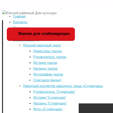
Главная
Home
Руководитель 
Версия для слабовидящих
Контакты
Документы
Мы в социальных сетя
Версия для слабовидящих.
История РДК
Коллективы РДК
odnoklassniki
Южский народный театр
vk
Режиссёры театра
Руководитель театра
telegram
История театра
«WWW.КУЛЬТУРА.РФ – твой гид по
youtube
Награды театра
культуре. Узнайте больше об
Фотографии театра
истории страны, искусстве и
Спектакли (видео)
планируйте культурные выходные
Народный коллектив народного танца «Сударушка»
на портале «Культура.РФ».
Руководитель “Сударушки”
Районный Дом культу
История “Сударушки”
Награды “Сударушки”
Фото «Сударушки»