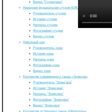
Видео “Сударушки”
Народная музыкальная студия ЮЖА
Руководитель студии
Главная
-
История студии
Контакты
-
Награды студии
Документы
-
Фотографии студии
История РДК
-
Видео студии
Коллективы РДК
-
Народный хор
Фестивали
-
Руководитель хора
Август 2026
Афиша мероприятий РДК
-
История хора
Пн
Вт
Ср
Чт
Пт
Сб
Расписание занятий
-
Награды хора
1
КИНОАФИША
-
Фотографии хора
Обратная связь
-
3
4
5
6
7
8
Видео хора
«КУЛЬТУРА ДЛЯ ШКОЛЬНИКОВ»
-
10
11
12
13
14
15
Коллектив современного танца «Эликсир»
КУПИТЬ БИЛЕТЫ
-
17
18
19
20
21
22
Руководитель “Эликсира”
Search for:
История “Эликсира”
24
25
26
27
28
29
Search
Награды “Эликсира”
31
©2026 Южский районный Дом культуры. Все
Фотографии “Эликсира”
« Июл
права защищены.
Видео “Эликсира”
Back to Top
Коллектив эстрадного танца «Непоседы»