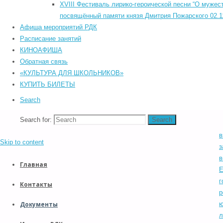
©2026 Южский районный Дом культуры. Все права защищены.
XVIII Фестиваль лирико-героической песни “О мужест
р
Back to Top
посвящённый памяти князя Дмитрия Пожарского 02.11
С
Прокрутка вверх
Афиша мероприятий РДК
о
Назад
Расписание занятий
п
КИНОАФИША
н
Обратная связь
у
«КУЛЬТУРА ДЛЯ ШКОЛЬНИКОВ»
р
КУПИТЬ БИЛЕТЫ
о
Search
С
Search for:
Search
о
в
Skip to content
з
в
Главная
Е
г
Контакты
р
Документы
ю
л