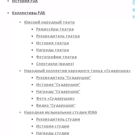
История РДК
П
о
Коллективы РДК
у
Южский народный театр
о
Режиссёры театра
т
Руководитель театра
р
История театра
к
Награды театра
с
Фотографии театра
П
Спектакли (видео)
о
Народный коллектив народного танца «Сударушка»
с
Руководитель “Сударушки”
в
История “Сударушки”
П
Награды “Сударушки”
о
Фото «Сударушки»
п
Видео “Сударушки”
у
Народная музыкальная студия ЮЖА
Руководитель студии
История студии
Награды студии
к