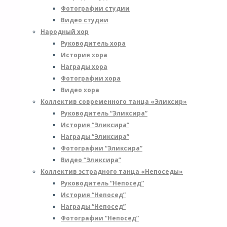
Фотографии студии
с
Видео студии
г
Народный хор
Руководитель хора
о
История хора
0
Награды хора
№
Фотографии хора
п
Видео хора
г
Коллектив современного танца «Эликсир»
М
Руководитель “Эликсира”
з
История “Эликсира”
М
Награды “Эликсира”
з
Фотографии “Эликсира”
POWERED BY
SEPTERA
&
WORDPRESS.
Видео “Эликсира”
Коллектив эстрадного танца «Непоседы»
Руководитель “Непосед”
История “Непосед”
Награды “Непосед”
Фотографии “Непосед”