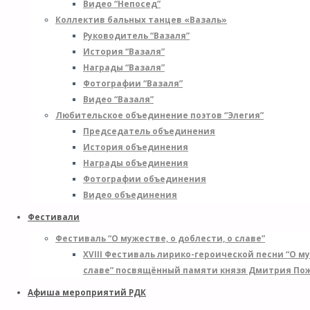
Видео “Непосед”
Коллектив бальных танцев «Вазаль»
Руководитель “Вазаля”
История “Вазаля”
Награды “Вазаля”
Фотографии “Вазаля”
Видео “Вазаля”
Любительское объединение поэтов “Элегия”
Председатель объединения
История объединения
Награды объединения
Фотографии объединения
Видео объединения
Фестивали
Фестиваль “О мужестве, о доблести, о славе”
XVIII Фестиваль лирико-героической песни “О му
славе” посвящённый памяти князя Дмитрия Пожар
Афиша мероприятий РДК