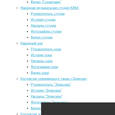
Видео “Сударушки”
о
Народная музыкальная студия ЮЖА
п
Руководитель студии
д
История студии
в
Награды студии
Мы в социальных сетях
Фотографии студии
к
Видео студии
с
odnoklassniki
Народный хор
С
vk
Руководитель хора
О
История хора
telegram
о
Награды хора
в
youtube
Фотографии хора
м
Видео хора
з
Коллектив современного танца «Эликсир»
з
Руководитель “Эликсира”
п
История “Эликсира”
п
Районный Дом культуры
Награды “Эликсира”
2
Фотографии “Эликсира”
О
Видео “Эликсира”
о
Коллектив эстрадного танца «Непоседы»