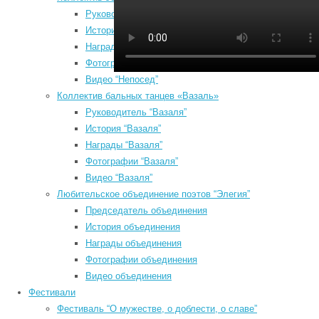
в
Руководитель “Непосед”
м
История “Непосед”
з
Награды “Непосед”
з
Фотографии “Непосед”
2
Видео “Непосед”
Р
Коллектив бальных танцев «Вазаль»
з
Руководитель “Вазаля”
2
История “Вазаля”
Август 2026
2
Награды “Вазаля”
Пн
Вт
Ср
Чт
Пт
Сб
Вс
П
Фотографии “Вазаля”
ц
1
2
Видео “Вазаля”
2
3
4
5
6
7
8
9
Любительское объединение поэтов “Элегия”
М
10
11
12
13
14
15
16
Председатель объединения
з
17
18
19
20
21
22
23
История объединения
К
Награды объединения
24
25
26
27
28
29
30
у
Фотографии объединения
31
Ф
Видео объединения
у
« Июл
Фестивали
К
Search
Фестиваль “О мужестве, о доблести, о славе”
о